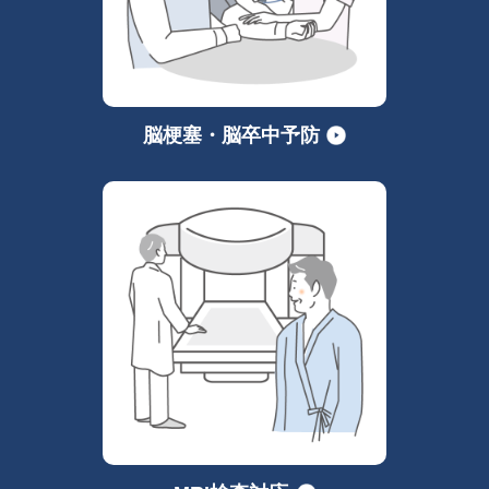
脳梗塞・脳卒中予防